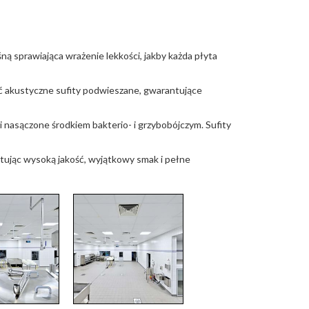
ną sprawiająca wrażenie lekkości, jakby każda płyta
oć akustyczne sufity podwieszane, gwarantujące
 i nasączone środkiem bakterio- i grzybobójczym. Sufity
ntując wysoką jakość, wyjątkowy smak i pełne