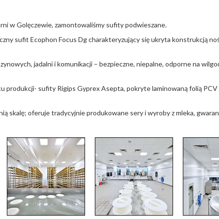
ni w Golęczewie, zamontowaliśmy sufity podwieszane.
czny sufit Ecophon Focus Dg charakteryzujący się ukryta konstrukcją noś
nowych, jadalni i komunikacji – bezpieczne, niepalne, odporne na wilg
rcu produkcji- sufity Rigips Gyprex Asepta, pokryte laminowaną folią PCV
ą skalę; oferuje tradycyjnie produkowane sery i wyroby z mleka, gwara