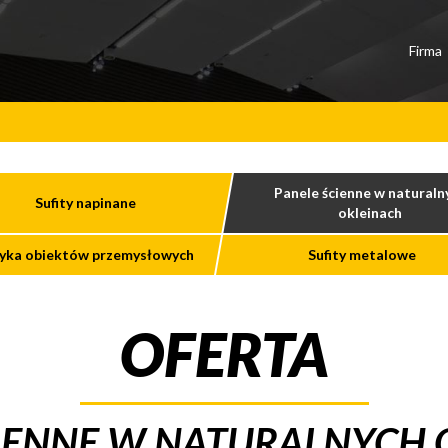
Firma
Panele ścienne w naturaln
Sufity napinane
okleinach
yka obiektów przemysłowych
Sufity metalowe
OFERTA
CIENNE W NATURALNYCH 