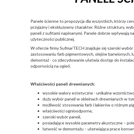
Panele ścienne to propozycja dla wszystkich, którzy cen
przyjazny i ekskluzywny charakter. Różne struktury, wy
paneli z sufitami napinanymi. Panele dobrze wpływają 
użyteczności publicznej.
W ofercie firmy SufmarTECH znajduje się szeroki wybór 
zastosowaniu farb pigmentowych, olejów barwionych, l
demontaż - co zdecydowanie ułatwia dostęp do instalacji
odpornością na ogień.
Właściwości paneli drewnianych:
wysokie walory estetyczne - unikalne wzornictwo,
duży wybór paneli w okleinach drewnianych w tym:
możliwość stosowania farb i lakierów o różnym pi
właściwości ognioodporne,
szeroki wybór paneli,
posiadające wysokie parametry akustyczne – pole
łatwość w demontażu – ułatwiająca prace konserw