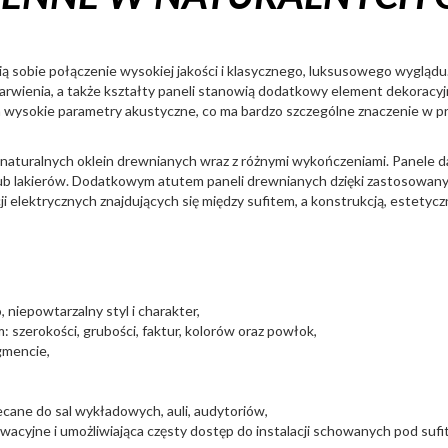
ią sobie połączenie wysokiej jakości i klasycznego, luksusowego wyglądu
barwienia, a także kształty paneli stanowią dodatkowy element dekoracy
na wysokie parametry akustyczne, co ma bardzo szczególne znaczenie w p
naturalnych oklein drewnianych wraz z różnymi wykończeniami. Panele da
ub lakierów. Dodatkowym atutem paneli drewnianych dzięki zastosowany
 elektrycznych znajdujących się między sufitem, a konstrukcją, estetyczn
 niepowtarzalny styl i charakter,
 szerokości, grubości, faktur, kolorów oraz powłok,
gmencie,
cane do sal wykładowych, auli, audytoriów,
acyjne i umożliwiająca częsty dostęp do instalacji schowanych pod sufi