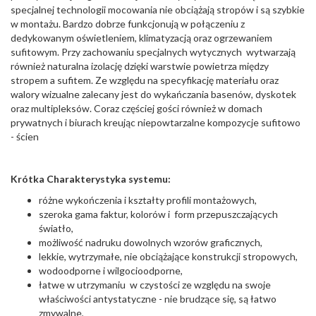
specjalnej technologii mocowania nie obciążają stropów i są szybkie
w montażu. Bardzo dobrze funkcjonują w połączeniu z
dedykowanym oświetleniem, klimatyzacją oraz ogrzewaniem
sufitowym. Przy zachowaniu specjalnych wytycznych wytwarzają
również naturalna izolację dzięki warstwie powietrza między
stropem a sufitem. Ze względu na specyfikację materiału oraz
walory wizualne zalecany jest do wykańczania basenów, dyskotek
oraz multipleksów. Coraz częściej gości również w domach
prywatnych i biurach kreując niepowtarzalne kompozycje sufitowo
- ścien
Krótka Charakterystyka systemu:
różne wykończenia i kształty profili montażowych,
szeroka gama faktur, kolorów i form przepuszczających
światło,
możliwość nadruku dowolnych wzorów graficznych,
lekkie, wytrzymałe, nie obciążające konstrukcji stropowych,
wodoodporne i wilgocioodporne,
łatwe w utrzymaniu w czystości ze względu na swoje
właściwości antystatyczne - nie brudzące się, są łatwo
zmywalne,