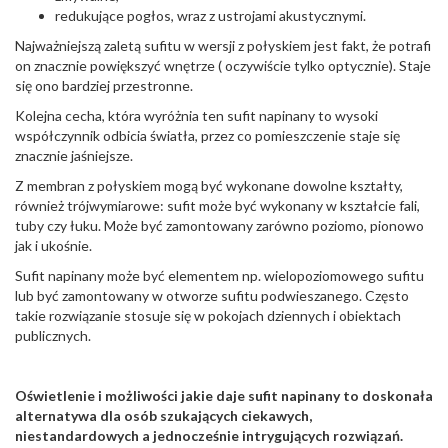
redukujące pogłos, wraz z ustrojami akustycznymi.
Najważniejszą zaletą sufitu w wersji z połyskiem jest fakt, że potrafi
on znacznie powiększyć wnętrze ( oczywiście tylko optycznie). Staje
się ono bardziej przestronne.
Kolejna cecha, która wyróżnia ten sufit napinany to wysoki
współczynnik odbicia światła, przez co pomieszczenie staje się
znacznie jaśniejsze.
Z membran z połyskiem mogą być wykonane dowolne kształty,
również trójwymiarowe: sufit może być wykonany w kształcie fali,
tuby czy łuku. Może być zamontowany zarówno poziomo, pionowo
jak i ukośnie.
Sufit napinany może być elementem np. wielopoziomowego sufitu
lub być zamontowany w otworze sufitu podwieszanego. Często
takie rozwiązanie stosuje się w pokojach dziennych i obiektach
publicznych.
Oświetlenie i możliwości jakie daje sufit napinany to doskonała
alternatywa dla osób szukających ciekawych,
niestandardowych a jednocześnie intrygujących rozwiązań.