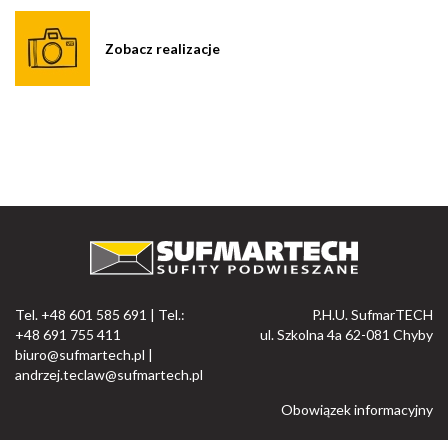
Zobacz realizacje
Tel. +48 601 585 691 | Tel.:
P.H.U. SufmarTECH
+48 691 755 411
ul. Szkolna 4a 62-081 Chyby
biuro@sufmartech.pl
|
andrzej.teclaw@sufmartech.pl
Obowiązek informacyjny