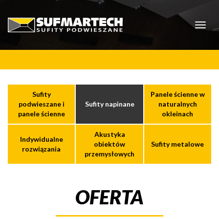
Toggl
naviga
Sufity
Panele ścienne w
podwieszane i
Sufity napinane
naturalnych
panele ścienne
okleinach
Akustyka
Indywidualne
obiektów
Sufity metalowe
rozwiązania
przemysłowych
OFERTA