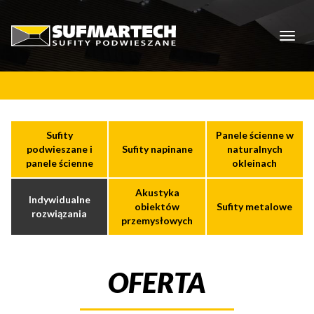
Toggl
naviga
Sufity
Panele ścienne w
podwieszane i
Sufity napinane
naturalnych
panele ścienne
okleinach
Akustyka
Indywidualne
obiektów
Sufity metalowe
rozwiązania
przemysłowych
OFERTA