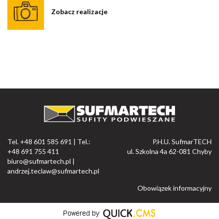
Zobacz realizacje
Tel. +48 601 585 691 | Tel.:
P.H.U. SufmarTECH
+48 691 755 411
ul. Szkolna 4a 62-081 Chyby
biuro@sufmartech.pl
|
andrzej.teclaw@sufmartech.pl
Obowiązek informacyjny